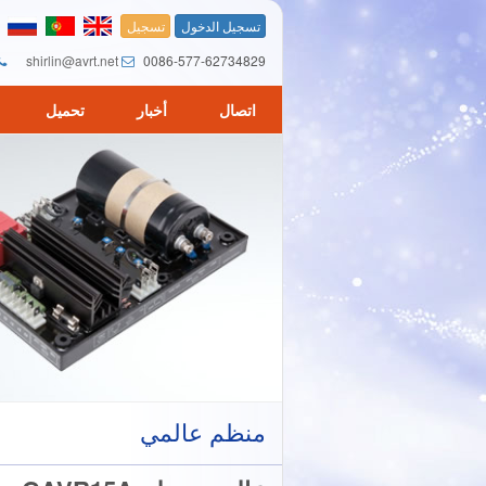
تسجيل الدخول
تسجيل
shirlin@avrt.net
0086-577-62734829
اتصال
أخبار
تحميل
منظم عالمي