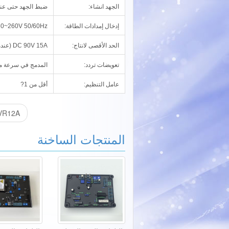
الجهد انشاء:
ضبط الجهد حتى عندما ا
إدخال إمدادات الطاقة:
AC 160~260V 50/60Hz
الحد الأقصى لانتاج:
DC 90V 15A (عندما يصل التيار الكهربائي AC 207V)
تعويضات تردد:
المدمج في سرعة منخ
عامل التنظيم:
أقل من 1?
GAVR12A منظم 
المنتجات الساخنة