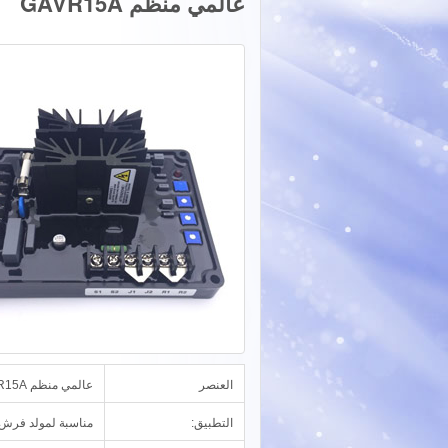
عالمي منظم GAVR15A
العنصر
عالمي منظم GAVR15A
التطبيق:
مناسبة لمولد فرش