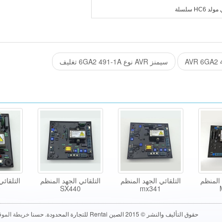
H سلسلة
سيمنز AVR نوع 6GA2 491-1A تغليف
 المنظم
التلقائي الجهد المنظم
التلقائي الجهد المنظم
التلقائي
0
SX440
mx341
حقوق التأليف والنشر © 2015 الصين Rentai للتجارة المحدودة. حسنا
خريطة الموق