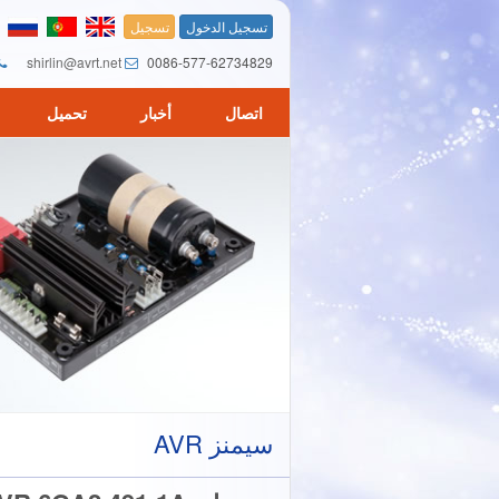
تسجيل الدخول
تسجيل
shirlin@avrt.net
0086-577-62734829
اتصال
أخبار
تحميل
سيمنز AVR