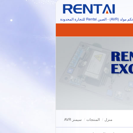
ولد (AVR) - الصين Rentai للتجارة المحدودة
منزل
المنتجات
سيمنز AVR