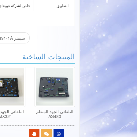
التطبيق:
خاص لشركة هيونداي مولد C6
سيمنز AVR 6GA2 491-1A
المنتجات الساخنة
التلقائي الجهد المنظم
التلقائي الجهد
MX321
AS480